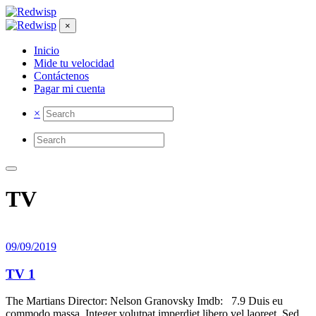
×
Inicio
Mide tu velocidad
Contáctenos
Pagar mi cuenta
×
TV
09/09/2019
TV 1
The Martians Director: Nelson Granovsky Imdb: 7.9 Duis eu
commodo massa. Integer volutpat imperdiet libero vel laoreet. Sed