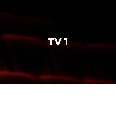
Inicio
Mide tu velocidad
TV 1
Contáctenos
Pagar mi cuenta