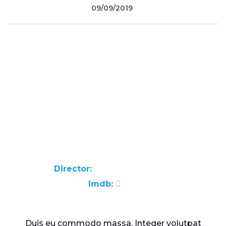
09/09/2019
The Martians
Director:
Nelson Granovsky
Imdb:
7.9
Duis eu commodo massa. Integer volutpat