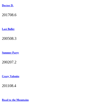
Doctor D.
2017
0
8.6
Last Bullet
2005
0
8.3
Summer Party
2002
0
7.2
Crazy Valenite
2011
0
8.4
Road to the Mountains