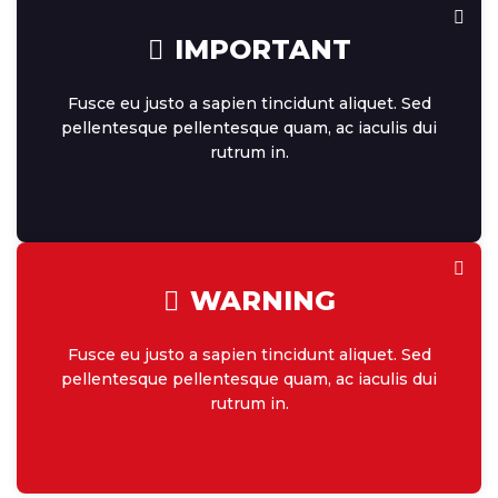
IMPORTANT
Fusce eu justo a sapien tincidunt aliquet. Sed
pellentesque pellentesque quam, ac iaculis dui
rutrum in.
WARNING
Fusce eu justo a sapien tincidunt aliquet. Sed
pellentesque pellentesque quam, ac iaculis dui
rutrum in.